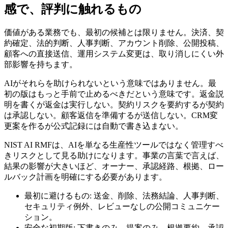
感で、評判に触れるもの
価値がある業務でも、最初の候補とは限りません。決済、契
約確定、法的判断、人事判断、アカウント削除、公開投稿、
顧客への直接送信、運用システム変更は、取り消しにくい外
部影響を持ちます。
AIがそれらを助けられないという意味ではありません。最
初の版はもっと手前で止めるべきだという意味です。返金説
明を書くが返金は実行しない。契約リスクを要約するが契約
は承認しない。顧客返信を準備するが送信しない。CRM変
更案を作るが公式記録には自動で書き込まない。
NIST AI RMFは、AIを単なる生産性ツールではなく管理すべ
きリスクとして見る助けになります。事業の言葉で言えば、
結果の影響が大きいほど、オーナー、承認経路、根拠、ロー
ルバック計画を明確にする必要があります。
最初に避けるもの: 送金、削除、法務結論、人事判断、
セキュリティ例外、レビューなしの公開コミュニケー
ション。
安全な初期版: 下書きのみ、提案のみ、根拠要約、承認