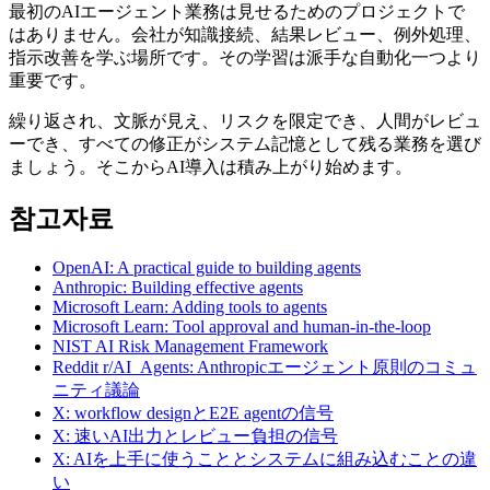
最初のAIエージェント業務は見せるためのプロジェクトで
はありません。会社が知識接続、結果レビュー、例外処理、
指示改善を学ぶ場所です。その学習は派手な自動化一つより
重要です。
繰り返され、文脈が見え、リスクを限定でき、人間がレビュ
ーでき、すべての修正がシステム記憶として残る業務を選び
ましょう。そこからAI導入は積み上がり始めます。
참고자료
OpenAI: A practical guide to building agents
Anthropic: Building effective agents
Microsoft Learn: Adding tools to agents
Microsoft Learn: Tool approval and human-in-the-loop
NIST AI Risk Management Framework
Reddit r/AI_Agents: Anthropicエージェント原則のコミュ
ニティ議論
X: workflow designとE2E agentの信号
X: 速いAI出力とレビュー負担の信号
X: AIを上手に使うこととシステムに組み込むことの違
い