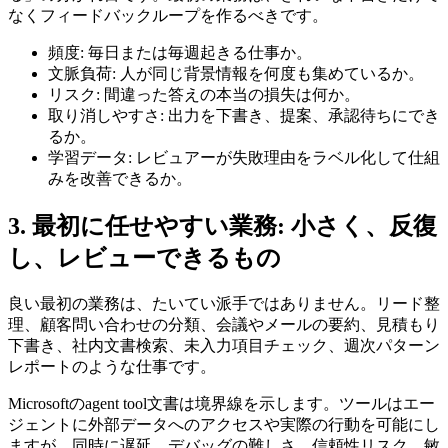
なくフィードバックループを作るべきです。
頻度: 毎日または毎週起きる仕事か。
文脈負荷: 人が同じ背景情報を何度も集めているか。
リスク: 間違った答えの本当の損失は何か。
取り消しやすさ: 出力を下書き、提案、承認待ちにでき
るか。
学習データ: レビュアーが失敗理由をラベル化して仕組
みを改善できるか。
3. 最初に任せやすい業務: 小さく、反復
し、レビューできるもの
良い最初の業務は、たいてい派手ではありません。リード整
理、顧客問い合わせの分類、会議やメールの要約、見積もり
下書き、社内文書検索、未入力項目チェック、週次パターン
レポートのような仕事です。
Microsoftのagent tool文書は境界線を示します。ツールはエー
ジェントに外部データへのアクセスや実際の行動を可能にし
ますが、同時に遅延、デバッグの難しさ、信頼性リスク、敏