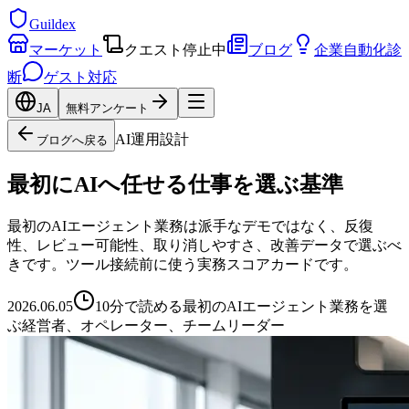
Guildex
マーケット
クエスト
停止中
ブログ
企業自動化診
断
ゲスト対応
JA
無料アンケート
AI運用設計
ブログへ戻る
最初にAIへ任せる仕事を選ぶ基準
最初のAIエージェント業務は派手なデモではなく、反復
性、レビュー可能性、取り消しやすさ、改善データで選ぶべ
きです。ツール接続前に使う実務スコアカードです。
2026.06.05
10分で読める
最初のAIエージェント業務を選
ぶ経営者、オペレーター、チームリーダー