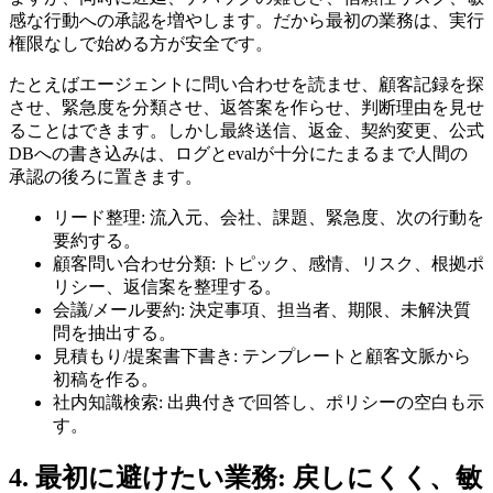
感な行動への承認を増やします。だから最初の業務は、実行
権限なしで始める方が安全です。
たとえばエージェントに問い合わせを読ませ、顧客記録を探
させ、緊急度を分類させ、返答案を作らせ、判断理由を見せ
ることはできます。しかし最終送信、返金、契約変更、公式
DBへの書き込みは、ログとevalが十分にたまるまで人間の
承認の後ろに置きます。
リード整理: 流入元、会社、課題、緊急度、次の行動を
要約する。
顧客問い合わせ分類: トピック、感情、リスク、根拠ポ
リシー、返信案を整理する。
会議/メール要約: 決定事項、担当者、期限、未解決質
問を抽出する。
見積もり/提案書下書き: テンプレートと顧客文脈から
初稿を作る。
社内知識検索: 出典付きで回答し、ポリシーの空白も示
す。
4. 最初に避けたい業務: 戻しにくく、敏