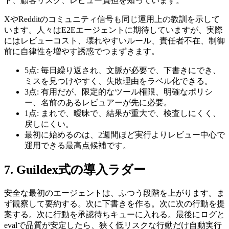
ト、顧客リスク、レビュー負担を知っています。
XやRedditのコミュニティ信号も同じ運用上の教訓を示して
います。人々はE2Eエージェントに期待していますが、実際
にはレビューコスト、壊れやすいルール、責任者不在、制御
前に自律性を増やす誘惑でつまずきます。
5点: 毎日繰り返され、文脈が必要で、下書きにでき、
ミスを見つけやすく、失敗理由をラベル化できる。
3点: 有用だが、限定的なツール権限、明確なポリシ
ー、名前のあるレビュアーが先に必要。
1点: まれで、曖昧で、結果が重大で、検査しにくく、
戻しにくい。
最初に始めるのは、2週間ほど実行よりレビュー中心で
運用できる最高点候補です。
7. Guildex式の導入ラダー
安全な最初のエージェントは、ふつう段階を上がります。ま
ず観察して要約する。次に下書きを作る。次に次の行動を提
案する。次に行動を承認待ちキューに入れる。最後にログと
evalで品質が安定したら、狭く低リスクな行動だけ自動実行