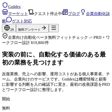
Guildex
マーケット
クエスト
停止中
ブログ
企業自動化診
断
ゲスト対応
JA
無料アンケート
企業向け自動化ベータ
無料フィットチェック -> PRD + ワ
ークフロー設計 ¥19,800/件
実装の前に、自動化する価値のある最
初の業務を見つけます
反復業務、売上への影響、運用コストがある個人事業者、チ
ーム、企業向けのサービスです。Guildexは機密情報と顧客
に影響する判断を人の確認下に置き、最初の改善課題をPRD
とワークフロー設計に整理します。
開始
無料