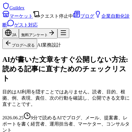
Guildex
マーケット
クエスト
停止中
ブログ
企業自動化診
断
ゲスト対応
JA
無料アンケート
AI業務設計
ブログへ戻る
AIが書いた文章をすぐ公開しない方法:
読める記事に直すためのチェックリス
ト
目的はAI利用を隠すことではありません。読者、目的、根
拠、例、表現、責任、次の行動を確認し、公開できる文章に
直すことです。
2026.06.25
9分で読める
AIでブログ、メール、提案書、レ
ポートを書く経営者、運用担当者、マーケター、コンサルタ
ント