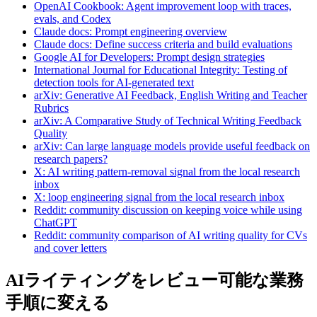
OpenAI Cookbook: Agent improvement loop with traces,
evals, and Codex
Claude docs: Prompt engineering overview
Claude docs: Define success criteria and build evaluations
Google AI for Developers: Prompt design strategies
International Journal for Educational Integrity: Testing of
detection tools for AI-generated text
arXiv: Generative AI Feedback, English Writing and Teacher
Rubrics
arXiv: A Comparative Study of Technical Writing Feedback
Quality
arXiv: Can large language models provide useful feedback on
research papers?
X: AI writing pattern-removal signal from the local research
inbox
X: loop engineering signal from the local research inbox
Reddit: community discussion on keeping voice while using
ChatGPT
Reddit: community comparison of AI writing quality for CVs
and cover letters
AIライティングをレビュー可能な業務
手順に変える