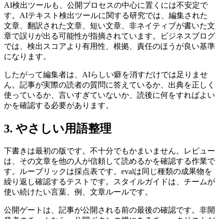
AI検出ツールも、公開プロセスの中心に置くには不安定で
す。AIテキスト検出ツールに関する研究では、編集された
文章、翻訳された文章、短い文章、非ネイティブが書いた文
章で誤りが出る可能性が指摘されています。ビジネスブログ
では、検出スコアより有用性、根拠、責任のほうが良い基準
になります。
したがって編集者は、AIらしい癖を消すだけでは足りませ
ん。記事が実際の読者の質問に答えているか、出典を正しく
使っているか、言いすぎていないか、読後に何をすればよい
かを確認する必要があります。
3. やさしい用語整理
下書きは最初の版です。不十分でもかまいません。レビュー
は、その文章を他の人が信頼して読めるかを確認する作業で
す。ルーブリックは採点表です。evalは同じ種類の成果物を
繰り返し確認するテストです。スタイルガイドは、チームが
使い続けたい言葉、例、文章ルールです。
公開ゲートは、記事が公開される前の最後の確認です。非開