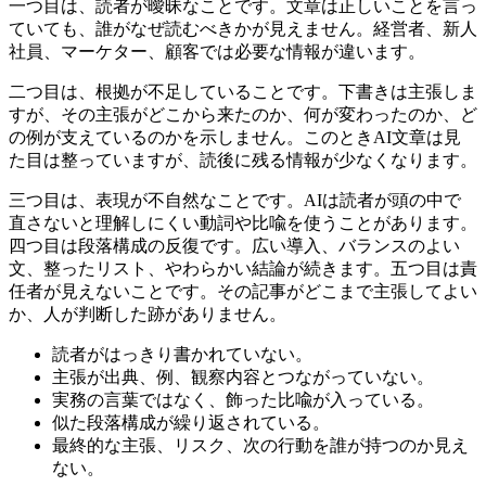
一つ目は、読者が曖昧なことです。文章は正しいことを言っ
ていても、誰がなぜ読むべきかが見えません。経営者、新人
社員、マーケター、顧客では必要な情報が違います。
二つ目は、根拠が不足していることです。下書きは主張しま
すが、その主張がどこから来たのか、何が変わったのか、ど
の例が支えているのかを示しません。このときAI文章は見
た目は整っていますが、読後に残る情報が少なくなります。
三つ目は、表現が不自然なことです。AIは読者が頭の中で
直さないと理解しにくい動詞や比喩を使うことがあります。
四つ目は段落構成の反復です。広い導入、バランスのよい
文、整ったリスト、やわらかい結論が続きます。五つ目は責
任者が見えないことです。その記事がどこまで主張してよい
か、人が判断した跡がありません。
読者がはっきり書かれていない。
主張が出典、例、観察内容とつながっていない。
実務の言葉ではなく、飾った比喩が入っている。
似た段落構成が繰り返されている。
最終的な主張、リスク、次の行動を誰が持つのか見え
ない。