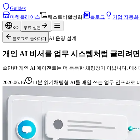
Guildex
마켓플레이스
퀘스트
비활성화
블로그
기업 자동화
KO
무료 설문
AI 운영 설계
블로그로 돌아가기
개인 AI 비서를 업무 시스템처럼 굴리려면
쓸만한 개인 AI 에이전트는 더 똑똑한 채팅창이 아닙니다. 메신저 
2026.06.16
11분 읽기
채팅형 AI를 매일 쓰는 업무 인프라로 바